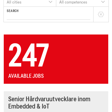
All cities
All competences
SEARCH
247
AVAILABLE JOBS
Senior Hårdvaruutvecklare inom
Embedded & IoT