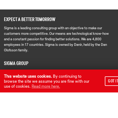
EXPECT A BETTER TOMORROW
Sigma is a leading consulting group with an objective to make our
customers more competitive. Our means are technological know-how
and a constant passion for finding better solutions. We are 4,800
employees in 17 countries. Sigma is owned by Danir, held by the Dan
Olofsson family.
SIGMA GROUP
Sigma Connectivity
This website uses cookies.
By continuing to
Sigma Industry
GOT I
browse the site we assume you are fine with our
Sigma Industry East North
use of cookies.
Read more here.
Sigma Industry South
Sigma Industry West
Sigma Software
Sigma Technology
Danir AB (owner)