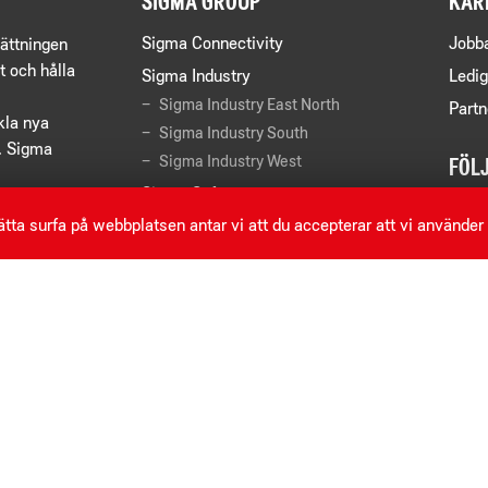
SIGMA GROUP
KAR
Sigma Connectivity
Jobb
ättningen
t och hålla
Sigma Industry
Ledig
Sigma Industry East North
Partn
kla nya
Sigma Industry South
r. Sigma
Sigma Industry West
FÖL
Sigma Software
F
tta surfa på webbplatsen antar vi att du accepterar att vi använder
Sigma Technology
L
Danir AB (ägare)
Y
I