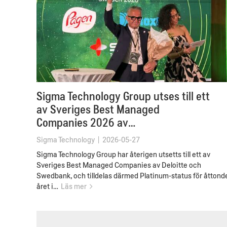
Sigma Technology Group utses till ett
av Sveriges Best Managed
Companies 2026 av…
Sigma Technology
|
2026-05-27
Sigma Technology Group har återigen utsetts till ett av
Sveriges Best Managed Companies av Deloitte och
Swedbank, och tilldelas därmed Platinum-status för åttond
året i…
Läs mer