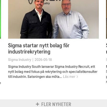
Sigma startar nytt bolag för
industrirekrytering
Sigma Industry
|
2026-05-18
Sigma Industry South lanserar Sigma Industry Recruit, ett
nytt bolag med fokus på rekrytering och specialistkonsulter
till industrin. Satsningen ska möta…
Läs mer
e
FLER NYHETER