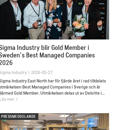
Sigma Industry blir Gold Member i
Sweden’s Best Managed Companies
2026
Sigma Industry
|
2026-05-27
Sigma Industry East North har för fjärde året i rad tilldelats
utmärkelsen Best Managed Companies i Sverige och är
därmed Gold Member. Utmärkelsen delas ut av Deloitte i…
Läs mer
PRESSMEDDELANDE