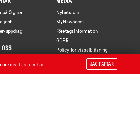
RIÄR
MEDIA
a på Sigma
Nyhetsrum
a jobb
MyNewsdesk
er-uppdrag
Företagsinformation
GDPR
J OSS
Policy för visselblåsning
acebook
JAG FATTAR
 cookies.
Läs mer här.
inkedIn
ouTube
nstagram