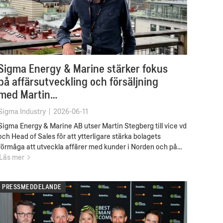
Sigma Energy & Marine stärker fokus
på affärsutveckling och försäljning
med Martin…
Sigma Industry
|
2026-06-11
Sigma Energy & Marine AB utser Martin Stegberg till vice vd
och Head of Sales för att ytterligare stärka bolagets
förmåga att utveckla affärer med kunder i Norden och på…
Läs mer
PRESSMEDDELANDE