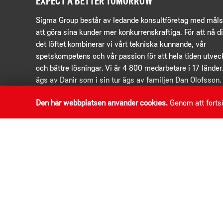
EXPECT A BETTER TOMORROW
Sigma Group består av ledande konsultföretag med måls
att göra sina kunder mer konkurrenskraftiga. För att nå di
det löftet kombinerar vi vårt tekniska kunnande, vår
spetskompetens och vår passion för att hela tiden utvec
och bättre lösningar. Vi är 4 800 medarbetare i 17 lände
ägs av Danir som i sin tur ägs av familjen Dan Olofsson.
Den här webbplatsen använder cookies.
Genom att fortsä
KONTAKTA OSS
Sigma Group.
Dockplatsen 1,
211 19 Malmö. Sverige
info@sigma.se